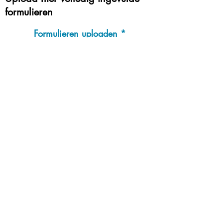
formulieren
Formulieren uploaden
Kies bestand
.pdf max 5MB
Triatact
Oude Enghweg 4
1217 JC HILVERSUM
Storing melden? Ga naar
dit formulier
of bel:
085-016 1650
(bereikbaar tussen 8:30 en
17:00).
T:
085 016 1650