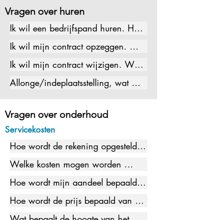
Vragen over huren
Ik wil een bedrijfspand huren. Hoe 
verloopt dit proces? 

Ik wil mijn contract opzeggen. Wat 
Bezichtiging 

moet ik doen?

Ik wil mijn contract wijzigen. Wat 
Contract opstellen

xxxxxxxxxxx
moet ik doen?

Sleuteloverdracht
Allonge/indeplaatsstelling, wat 
cccc
houdt dat in?

cccc
Vragen over onderhoud
Servicekosten
Hoe wordt de rekening opgesteld?

vvvvvvvvvvvvvv
Welke kosten mogen worden 
doorbelast via de servicekosten?

Hoe wordt mijn aandeel bepaald?

xxxxxxxxxxxxx
xxxxxxxxxxxxx
Hoe wordt de prijs bepaald van de 
uit te voeren werkzaamheden? 

Wat bepaalt de hoogte van het 